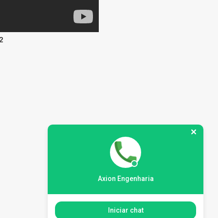
2
Axion Engenharia
Iniciar chat