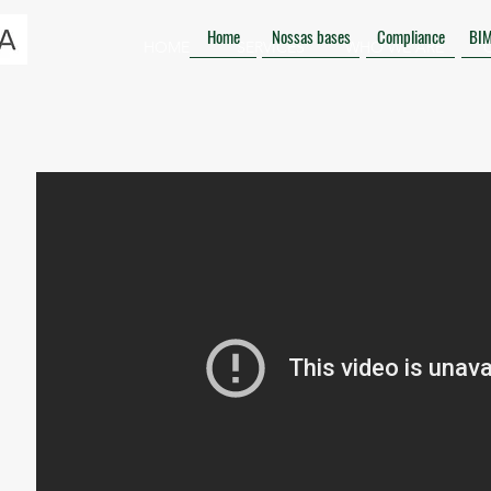
Home
Nossas bases
Compliance
BI
HOME
SERVICES
WHO WE ARE