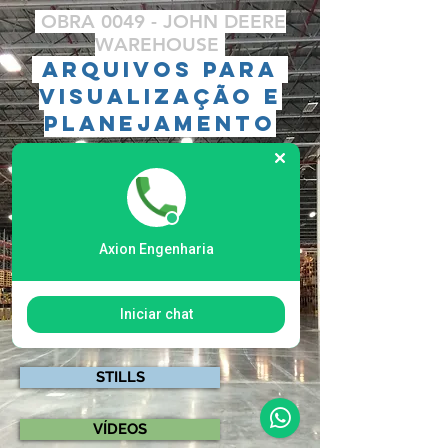
OBRA 0049 - JOHN DEERE
WAREHOUSE
ARQUIVOS PARA
VISUALIZAÇÃO E
PLANEJAMENTO
PANORAMAS
Axion Engenharia
FOTOS
Iniciar chat
STILLS
VÍDEOS